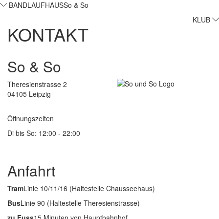
BANDLAUFHAUS
So & So
KLUB
KONTAKT
So & So
Theresienstrasse 2
04105 Leipzig
Öffnungszeiten
Di bis So: 12:00 - 22:00
Anfahrt
Tram
Linie 10/11/16 (Haltestelle Chausseehaus)
Bus
Linie 90 (Haltestelle Theresienstrasse)
zu Fuss
15 Minuten von Hauptbahnhof